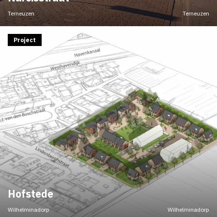
Terneuzen
Terneuzen
Project
Hofstede
Wilhelminadorp
Wilhelminadorp