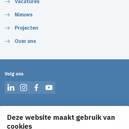
Vacatures
Nieuws
Projecten
Over ons
Volg ons
LinkedIn
Instagram
Facebook
YouTube
Op de hoogte blijven van het laatste nieuws?
Ontvang onze nieuws alerts in je mailbox!
Deze website maakt gebruik van
E-mailadres
cookies