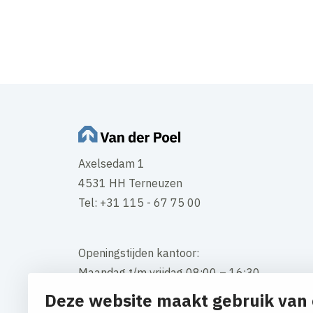
Axelsedam 1
4531 HH Terneuzen
Tel: +31 115 - 67 75 00
Openingstijden kantoor:
Maandag t/m vrijdag 08:00 – 16:30
Deze website maakt gebruik van 
Contact