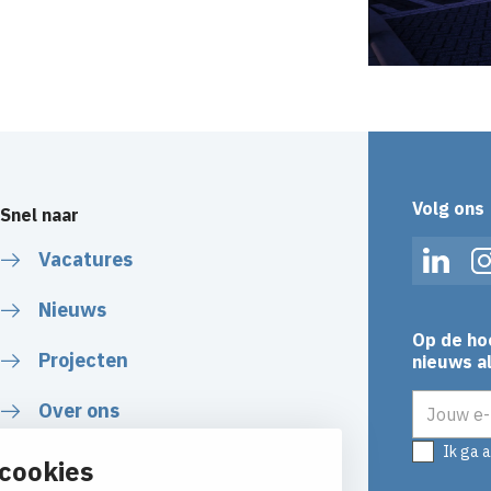
Volg ons
Snel naar
Vacatures
Linked
Nieuws
Op de ho
Projecten
nieuws al
E-mailadr
Over ons
Ik ga 
cookies