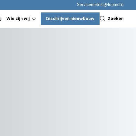
Servicemelding
Hoomctrl
Sluiten
Inschrijven nieuwbouw
Zoeken
j
Wie zijn wij