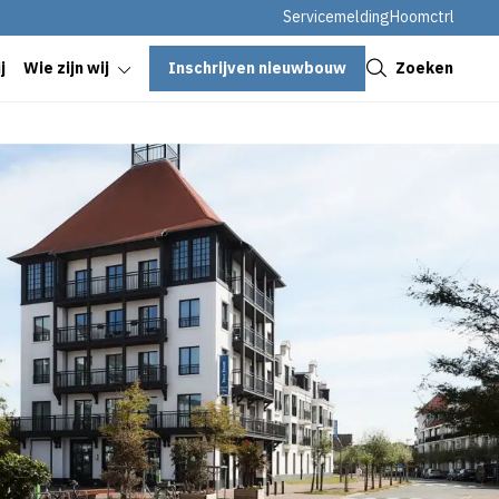
Servicemelding
Hoomctrl
Sluiten
Inschrijven nieuwbouw
Zoeken
j
Wie zijn wij