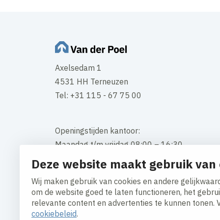
Axelsedam 1
4531 HH Terneuzen
Tel: +31 115 - 67 75 00
Openingstijden kantoor:
Maandag t/m vrijdag 08:00 – 16:30
Deze website maakt gebruik van 
Contact
Wij maken gebruik van cookies en andere gelijkwaard
om de website goed te laten functioneren, het gebru
relevante content en advertenties te kunnen tonen. 
cookiebeleid
.