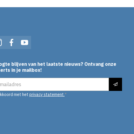
In
Instagram
Facebook
YouTube
ogte blijven van het laatste nieuws? Ontvang onze
erts in je mailbox!
es
akkoord met het
privacy statement.