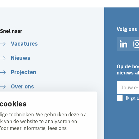
Volg ons
Snel naar
Vacatures
Linked
Nieuws
Op de ho
Projecten
nieuws al
E-mailadr
Over ons
Ik ga 
cookies
ige technieken. We gebruiken deze o.a.
ik van de website te analyseren en
Voor meer informatie, lees ons