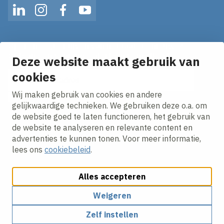
LinkedIn
Instagram
Facebook
YouTube
Op de hoogte blijven van het laatste nieuws?
Ontvang onze nieuws alerts in je mailbox!
Deze website maakt gebruik van
E-mailadres
cookies
Wij maken gebruik van cookies en andere
Ik ga akkoord met het
privacy statement.
gelijkwaardige technieken. We gebruiken deze o.a. om
de website goed te laten functioneren, het gebruik van
de website te analyseren en relevante content en
advertenties te kunnen tonen. Voor meer informatie,
lees ons
cookiebeleid
.
Alles accepteren
Cookies aanpassen
Cookie beleid
Privacy policy
Responsible disclosure
Algemene inkoopvoorwaarden
Weigeren
Zelf instellen