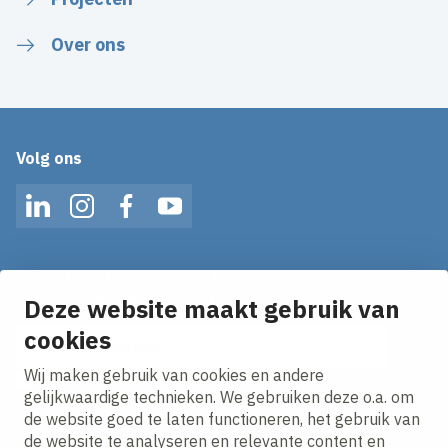
Over ons
Volg ons
LinkedIn
Instagram
Facebook
YouTube
Op de hoogte blijven van het laatste nieuws?
Ontvang onze nieuws alerts in je mailbox!
Deze website maakt gebruik van
cookies
E-mailadres
Wij maken gebruik van cookies en andere
Ik ga akkoord met het
privacy statement.
gelijkwaardige technieken. We gebruiken deze o.a. om
de website goed te laten functioneren, het gebruik van
de website te analyseren en relevante content en