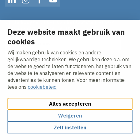
LinkedIn
Instagram
Facebook
YouTube
Op de hoogte blijven van het laatste nieuws?
Ontvang onze nieuws alerts in je mailbox!
Deze website maakt gebruik van
cookies
E-mailadres
Wij maken gebruik van cookies en andere
Ik ga akkoord met het
privacy statement.
gelijkwaardige technieken. We gebruiken deze o.a. om
de website goed te laten functioneren, het gebruik van
de website te analyseren en relevante content en
advertenties te kunnen tonen. Voor meer informatie,
lees ons
cookiebeleid
.
Alles accepteren
Cookies aanpassen
Cookie beleid
Privacy policy
Responsible disclosure
Algemene inkoopvoorwaarden
Weigeren
Zelf instellen