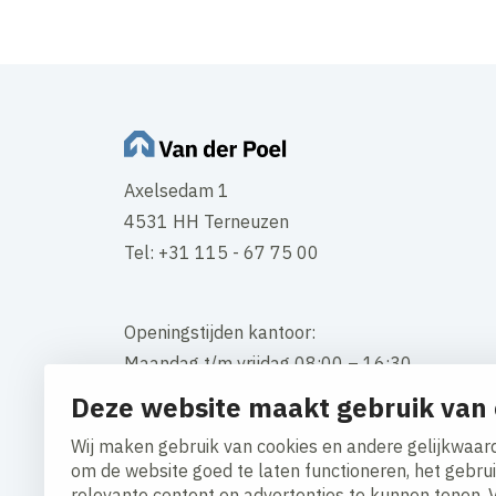
Axelsedam 1
4531 HH Terneuzen
Tel: +31 115 - 67 75 00
Openingstijden kantoor:
Maandag t/m vrijdag 08:00 – 16:30
Deze website maakt gebruik van 
Contact
Wij maken gebruik van cookies en andere gelijkwaard
om de website goed te laten functioneren, het gebru
relevante content en advertenties te kunnen tonen. 