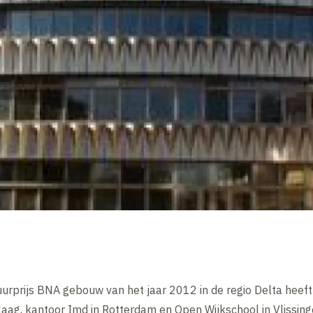
uurprijs BNA gebouw van het jaar 2012 in de regio Delta heef
aag, kantoor Imd in Rotterdam en Open Wijkschool in Vlissing