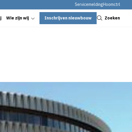
Servicemelding
Hoomctrl
Sluiten
Inschrijven nieuwbouw
Zoeken
j
Wie zijn wij