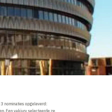
t 3 nominaties opgeleverd:
en. Een vakjury selecteerde ze