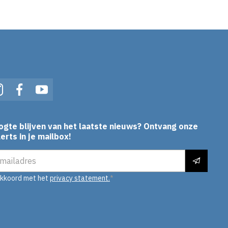
In
Instagram
Facebook
YouTube
ogte blijven van het laatste nieuws? Ontvang onze
erts in je mailbox!
es
akkoord met het
privacy statement.