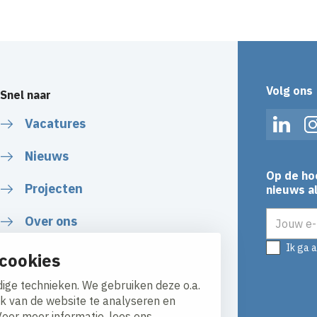
Volg ons
Snel naar
Vacatures
Linked
Nieuws
Op de ho
Projecten
nieuws al
E-mailadr
Over ons
Ik ga 
cookies
ige technieken. We gebruiken deze o.a.
ik van de website te analyseren en
Voor meer informatie, lees ons