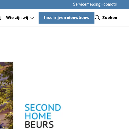
Servicemelding
Hoomctrl
Sluiten
Inschrijven nieuwbouw
Zoeken
j
Wie zijn wij