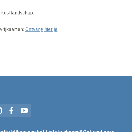
 kustlandschap.
vrijkaarten:
Ontvang hier je
In
Instagram
Facebook
YouTube
ogte blijven van het laatste nieuws? Ontvang onze