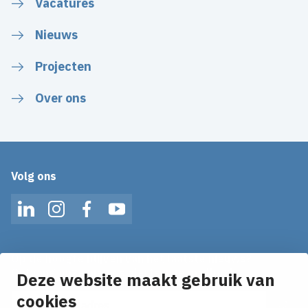
Vacatures
Nieuws
Projecten
Over ons
Volg ons
LinkedIn
Instagram
Facebook
YouTube
Op de hoogte blijven van het laatste nieuws?
Ontvang onze nieuws alerts in je mailbox!
Deze website maakt gebruik van
cookies
E-mailadres