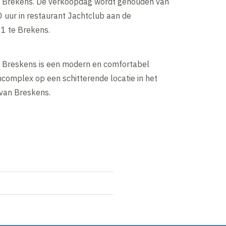
 Brekens. De verkoopdag wordt gehouden van
 uur in restaurant Jachtclub aan de
1 te Brekens.
Breskens is een modern en comfortabel
omplex op een schitterende locatie in het
 van Breskens.