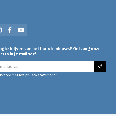
In
Instagram
Facebook
YouTube
ogte blijven van het laatste nieuws? Ontvang onze
erts in je mailbox!
es
akkoord met het
privacy statement.