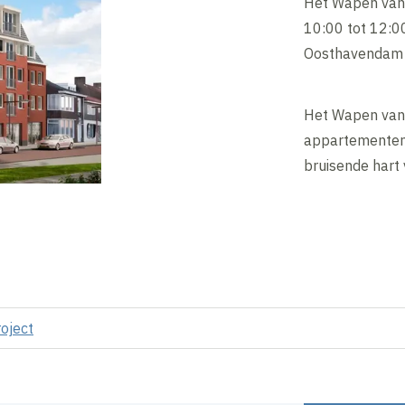
Het Wapen van
10:00 tot 12:00
Oosthavendam 
Het Wapen van 
appartementenc
bruisende hart
roject