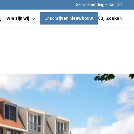
Servicemelding
Hoomctrl
Sluiten
Inschrijven nieuwbouw
Zoeken
j
Wie zijn wij