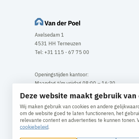
Axelsedam 1
4531 HH Terneuzen
Tel: +31 115 - 67 75 00
Openingstijden kantoor:
Maandag t/m vrijdag 08:00 – 16:30
Deze website maakt gebruik van 
Contact
Wij maken gebruik van cookies en andere gelijkwaard
om de website goed te laten functioneren, het gebru
relevante content en advertenties te kunnen tonen. 
cookiebeleid
.