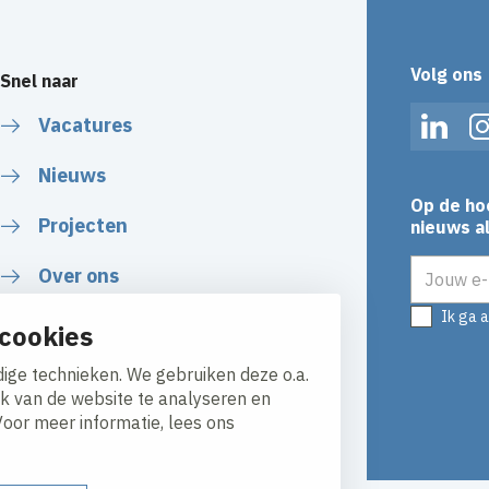
Volg ons
Snel naar
Vacatures
Linked
Nieuws
Op de ho
Projecten
nieuws al
E-mailadr
Over ons
Ik ga 
cookies
ige technieken. We gebruiken deze o.a.
ik van de website te analyseren en
Voor meer informatie, lees ons