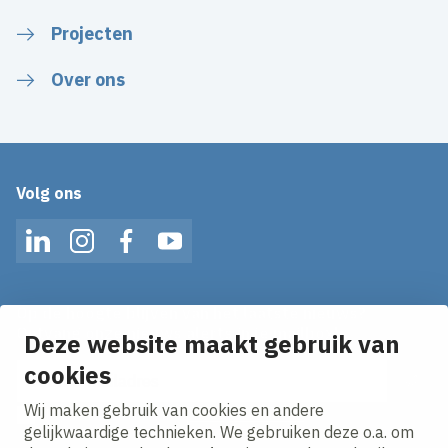
Projecten
Over ons
Volg ons
LinkedIn
Instagram
Facebook
YouTube
Op de hoogte blijven van het laatste nieuws?
Ontvang onze nieuws alerts in je mailbox!
Deze website maakt gebruik van
E-mailadres
cookies
Wij maken gebruik van cookies en andere
Ik ga akkoord met het
privacy statement.
gelijkwaardige technieken. We gebruiken deze o.a. om