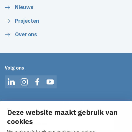
Nieuws
Projecten
Over ons
Volg ons
LinkedIn
Instagram
Facebook
YouTube
Op de hoogte blijven van het laatste nieuws?
Ontvang onze nieuws alerts in je mailbox!
Deze website maakt gebruik van
cookies
E-mailadres
Wij maken gebruik van cookies en andere