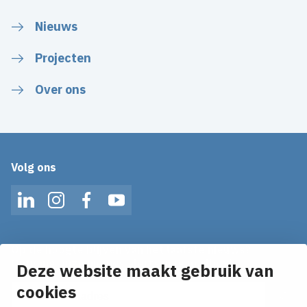
Nieuws
Projecten
Over ons
Volg ons
LinkedIn
Instagram
Facebook
YouTube
Op de hoogte blijven van het laatste nieuws?
Ontvang onze nieuws alerts in je mailbox!
Deze website maakt gebruik van
E-mailadres
cookies