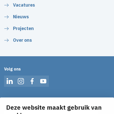
Vacatures
Nieuws
Projecten
Over ons
Volg ons
LinkedIn
Instagram
Facebook
YouTube
Op de hoogte blijven van het laatste nieuws?
Ontvang onze nieuws alerts in je mailbox!
Deze website maakt gebruik van
E-mailadres