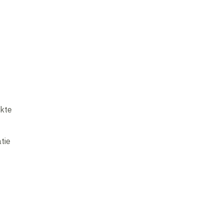
akte
tie