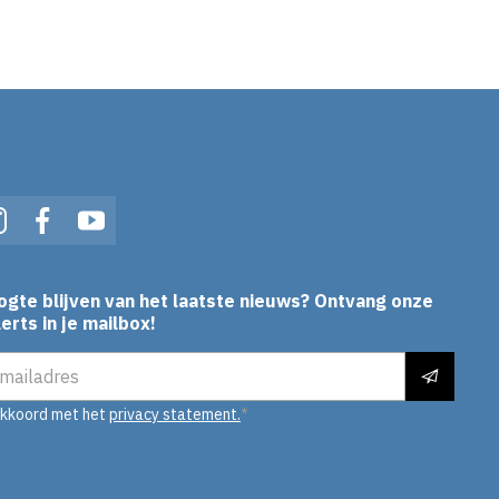
In
Instagram
Facebook
YouTube
ogte blijven van het laatste nieuws? Ontvang onze
erts in je mailbox!
es
akkoord met het
privacy statement.