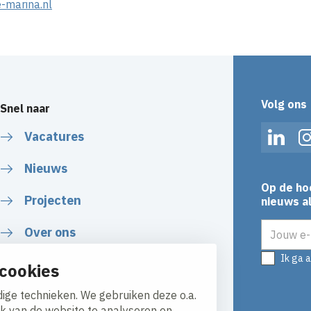
-marina.nl
Volg ons
Snel naar
Vacatures
Linked
Nieuws
Op de ho
Projecten
nieuws al
E-mailadr
Over ons
Ik ga 
cookies
ige technieken. We gebruiken deze o.a.
ik van de website te analyseren en