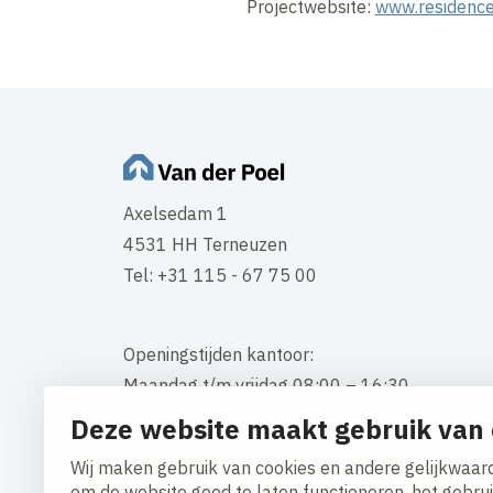
Projectwebsite:
www.residence
Axelsedam 1
4531 HH Terneuzen
Tel: +31 115 - 67 75 00
Openingstijden kantoor:
Maandag t/m vrijdag 08:00 – 16:30
Deze website maakt gebruik van 
Contact
Wij maken gebruik van cookies en andere gelijkwaard
om de website goed te laten functioneren, het gebru