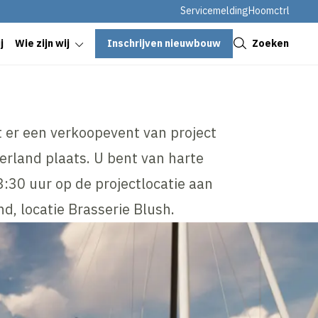
Servicemelding
Hoomctrl
Sluiten
Inschrijven nieuwbouw
Zoeken
j
Wie zijn wij
t er een verkoopevent van project
rland plaats. U bent van harte
:30 uur op de projectlocatie aan
d, locatie Brasserie Blush.