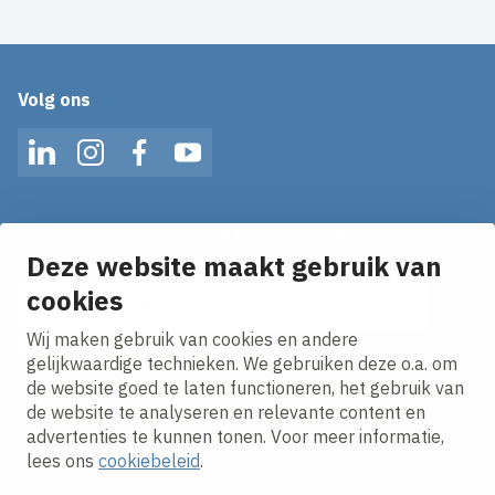
Volg ons
LinkedIn
Instagram
Facebook
YouTube
Op de hoogte blijven van het laatste nieuws?
Ontvang onze nieuws alerts in je mailbox!
Deze website maakt gebruik van
E-mailadres
cookies
Wij maken gebruik van cookies en andere
Ik ga akkoord met het
privacy statement.
gelijkwaardige technieken. We gebruiken deze o.a. om
de website goed te laten functioneren, het gebruik van
de website te analyseren en relevante content en
advertenties te kunnen tonen. Voor meer informatie,
lees ons
cookiebeleid
.