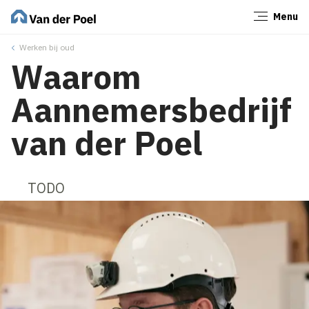
Menu
Sluiten
Werken bij oud
Waarom
Aannemersbedrijf
van der Poel
TODO