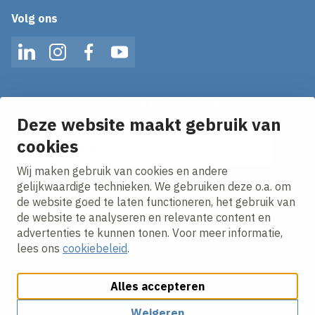
Volg ons
LinkedIn
Instagram
Facebook
YouTube
Op de hoogte blijven van het laatste nieuws?
Ontvang onze nieuws alerts in je mailbox!
Deze website maakt gebruik van
cookies
E-mailadres
Wij maken gebruik van cookies en andere
Ik ga akkoord met het
privacy statement.
gelijkwaardige technieken. We gebruiken deze o.a. om
de website goed te laten functioneren, het gebruik van
de website te analyseren en relevante content en
advertenties te kunnen tonen. Voor meer informatie,
lees ons
cookiebeleid
.
Alles accepteren
Cookies aanpassen
Cookie beleid
Privacy policy
Responsible disclosure
Algemene inkoopvoorwaarden
Weigeren