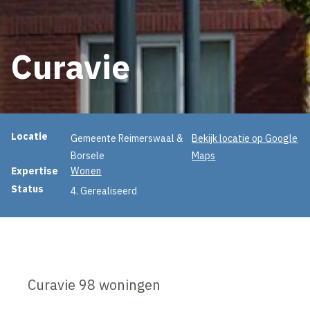
Curavie
Projectinformatie
Locatie
Gemeente Reimerswaal &
Bekijk locatie op Google
Borsele
Maps
Expertise
Wonen
Status
4. Gerealiseerd
Curavie 98 woningen