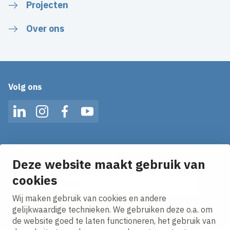
Projecten
Over ons
Volg ons
LinkedIn
Instagram
Facebook
YouTube
Op de hoogte blijven van het laatste nieuws?
Ontvang onze nieuws alerts in je mailbox!
Deze website maakt gebruik van
E-mailadres
cookies
Wij maken gebruik van cookies en andere
Ik ga akkoord met het
privacy statement.
gelijkwaardige technieken. We gebruiken deze o.a. om
de website goed te laten functioneren, het gebruik van