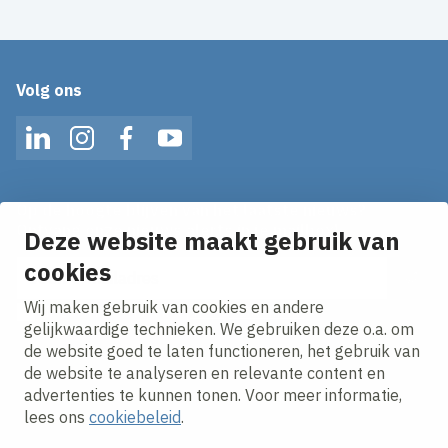
Volg ons
LinkedIn
Instagram
Facebook
YouTube
Op de hoogte blijven van het laatste nieuws?
Ontvang onze nieuws alerts in je mailbox!
Deze website maakt gebruik van
E-mailadres
cookies
Wij maken gebruik van cookies en andere
Ik ga akkoord met het
privacy statement.
gelijkwaardige technieken. We gebruiken deze o.a. om
de website goed te laten functioneren, het gebruik van
de website te analyseren en relevante content en
advertenties te kunnen tonen. Voor meer informatie,
lees ons
cookiebeleid
.