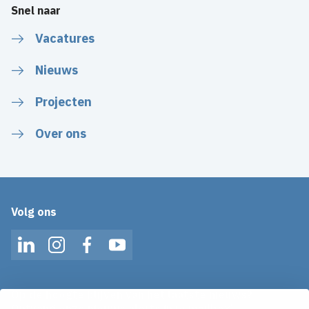
Snel naar
Vacatures
Nieuws
Projecten
Over ons
Volg ons
LinkedIn
Instagram
Facebook
YouTube
Op de hoogte blijven van het laatste nieuws?
Ontvang onze nieuws alerts in je mailbox!