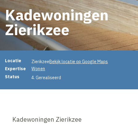
Kadewoningen
Zierikzee
Projectinformatie
Locatie
Zierikzee
Bekijk locatie op Google Maps
Expertise
Wonen
Status
4. Gerealiseerd
Kadewoningen Zierikzee