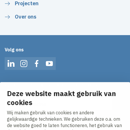
Projecten
Over ons
Volg ons
LinkedIn
Instagram
Facebook
YouTube
Op de hoogte blijven van het laatste nieuws?
Ontvang onze nieuws alerts in je mailbox!
Deze website maakt gebruik van
cookies
E-mailadres
Wij maken gebruik van cookies en andere
Ik ga akkoord met het
privacy statement.
gelijkwaardige technieken. We gebruiken deze o.a. om
de website goed te laten functioneren, het gebruik van