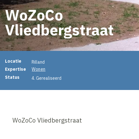
WoZoCo
Vliedbergstraat
Projectinformatie
Locatie
Rilland
Expertise
Wonen
Status
4. Gerealiseerd
WoZoCo Vliedbergstraat